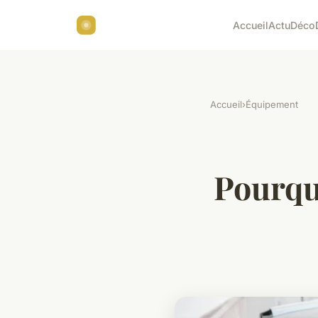
Accueil
Actu
Déco
Accueil
›
Équipement
Pourqu