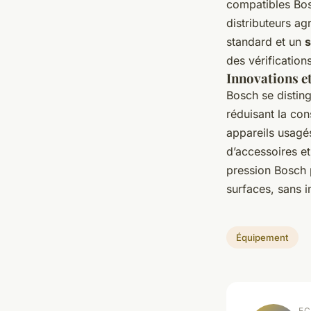
compatibles Bos
distributeurs ag
standard et un
s
des vérification
Innovations e
Bosch se disting
réduisant la co
appareils usagé
d’accessoires e
pression Bosch 
surfaces, sans i
Équipement
EC