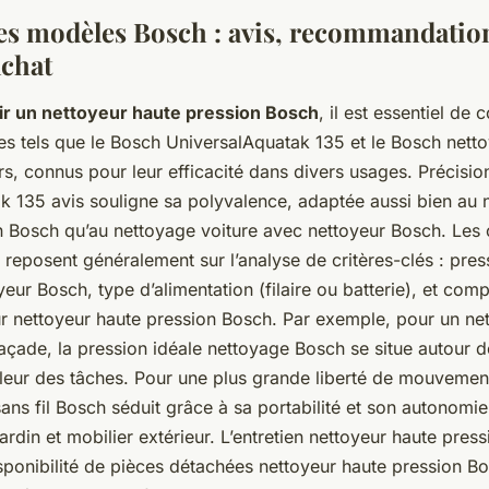
es modèles Bosch : avis, recommandation
achat
ir un nettoyeur haute pression Bosch
, il est essentiel de
es tels que le Bosch UniversalAquatak 135 et le Bosch nett
s, connus pour leur efficacité dans divers usages. Précision
k 135 avis souligne sa polyvalence, adaptée aussi bien au 
n Bosch qu’au nettoyage voiture avec nettoyeur Bosch. Les 
reposent généralement sur l’analyse de critères-clés : pres
eur Bosch, type d’alimentation (filaire ou batterie), et comp
r nettoyeur haute pression Bosch. Par exemple, pour un ne
açade, la pression idéale nettoyage Bosch se situe autour 
pleur des tâches. Pour une plus grande liberté de mouvement
ans fil Bosch séduit grâce à sa portabilité et son autonomie,
 jardin et mobilier extérieur. L’entretien nettoyeur haute pres
disponibilité de pièces détachées nettoyeur haute pression B