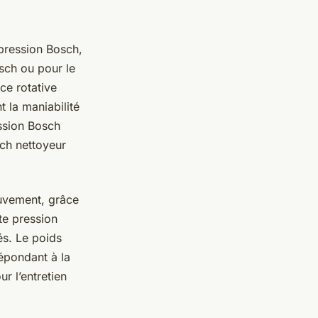
 pression Bosch
,
sch ou pour le
ce rotative
 la maniabilité
ession Bosch
sch nettoyeur
ouvement, grâce
te pression
és. Le poids
répondant à la
r l’entretien