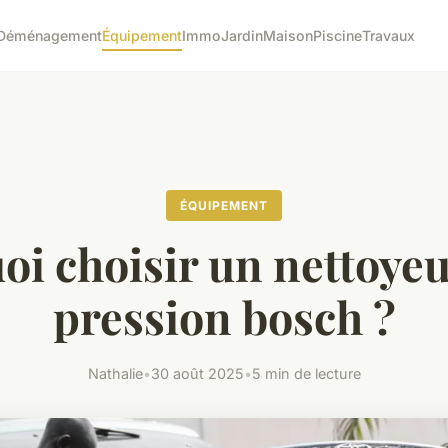
Déménagement
Équipement
Immo
Jardin
Maison
Piscine
Travaux
ÉQUIPEMENT
oi choisir un nettoyeu
pression bosch ?
Nathalie
•
30 août 2025
•
5 min de lecture