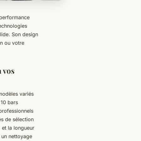
a performance
technologies
lide. Son design
on ou votre
à vos
odèles variés
 10 bars
professionnels
és de sélection
 et la longueur
t un nettoyage