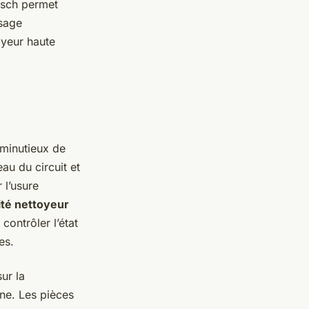
osch permet
usage
oyeur haute
minutieux de
eau du circuit et
 l’usure
ité nettoyeur
contrôler l’état
es.
ur la
ine. Les pièces