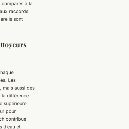
, comparés à la
e aux raccords
areils sont
ettoyeurs
chaque
és. Les
, mais aussi des
t la différence
e supérieure
eur pour
ch
contribue
s d’eau et