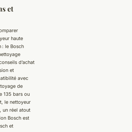
s et
 comparer
oyeur haute
 : le Bosch
nettoyage
conseils d’achat
sion et
atibilité avec
ttoyage de
de 135 bars ou
, le nettoyeur
 un réel atout
sion Bosch est
osch et