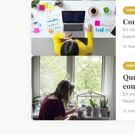
IMM
Com
En ce
balcon
12 fév
IMM
Que
con
En ma
façade
12 fév