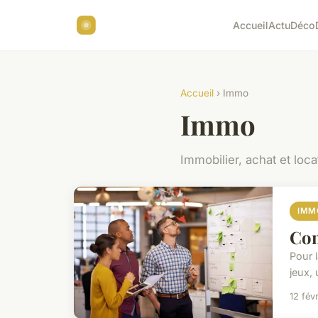
Accueil
Actu
Déco
Accueil
› Immo
Immo
Immobilier, achat et loca
IMM
Com
Pour 
jeux,
12 fév