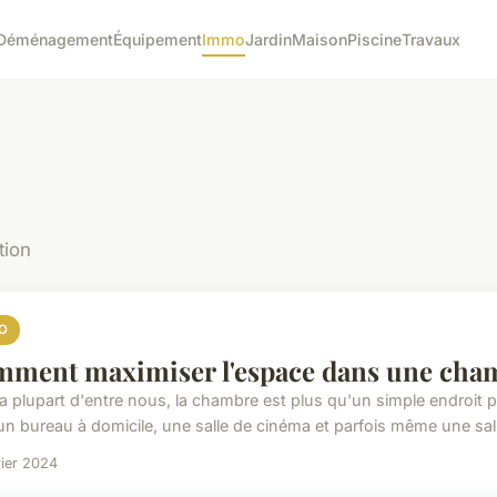
Déménagement
Équipement
Immo
Jardin
Maison
Piscine
Travaux
tion
O
ment maximiser l'espace dans une cham
la plupart d'entre nous, la chambre est plus qu'un simple endroit p
 un bureau à domicile, une salle de cinéma et parfois même une sall
rier 2024