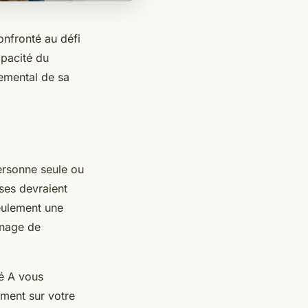
onfronté au défi
apacité du
nemental de sa
ersonne seule ou
ses devraient
eulement une
enage de
sé A vous
ement sur votre