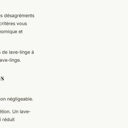
des désagréments
ritères vous
onomique et
de lave-linge à
ave-linge.
us
non négligeable.
étion. Un lave-
 réduit