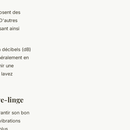
osent des
D'autres
sant ainsi
 décibels (dB)
néralement en
nir une
 lavez
ve-linge
antir son bon
vibrations
plus,