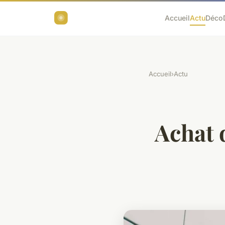
Accueil
Actu
Déco
Accueil
›
Actu
Achat d