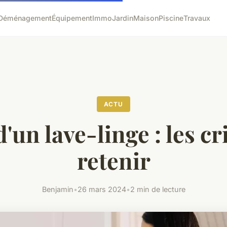
Déménagement
Équipement
Immo
Jardin
Maison
Piscine
Travaux
ACTU
'un lave-linge : les cr
retenir
Benjamin
•
26 mars 2024
•
2 min de lecture