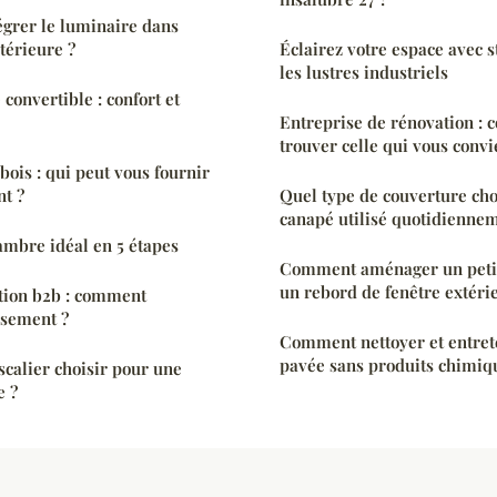
grer le luminaire dans
térieure ?
Éclairez votre espace avec s
les lustres industriels
convertible : confort et
Entreprise de rénovation : c
trouver celle qui vous convi
bois : qui peut vous fournir
t ?
Quel type de couverture cho
canapé utilisé quotidiennem
hambre idéal en 5 étapes
Comment aménager un petit
un rebord de fenêtre extéri
tion b2b : comment
ssement ?
Comment nettoyer et entret
pavée sans produits chimiq
scalier choisir pour une
e ?