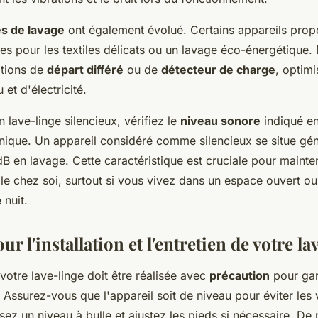
 de lavage
ont également évolué. Certains appareils prop
es pour les textiles délicats ou un lavage éco-énergétique. 
ptions de
départ différé
ou de
détecteur de charge
, optimi
u et d'électricité.
n lave-linge silencieux, vérifiez le
niveau sonore
indiqué en
chnique. Un appareil considéré comme silencieux se situe gé
 en lavage. Cette caractéristique est cruciale pour mainte
le chez soi, surtout si vous vivez dans un espace ouvert ou
nuit.
ur l'installation et l'entretien de votre la
e votre lave-linge doit être réalisée avec
précaution
pour gar
Assurez-vous que l'appareil soit de niveau pour éviter les 
isez un niveau à bulle et ajustez les pieds si nécessaire. De 