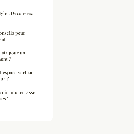
tyle : Découvrez
onseils pour
ent
isir pour un
ent ?
 espace vert sur
eur ?
enir une terrasse
ues ?