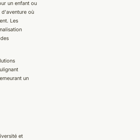
our un enfant ou
s d'aventure où
ent. Les
nalisation
 des
lutions
ulignant
 demeurant un
versité et