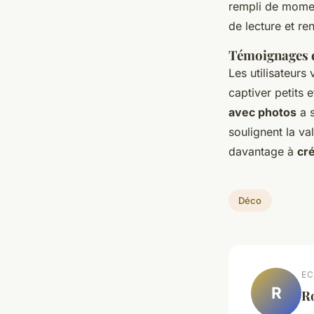
rempli de momen
de lecture et re
Témoignages et
Les utilisateurs
captiver petits
avec photos
a s
soulignent la va
davantage à
cré
Déco
EC
R
R