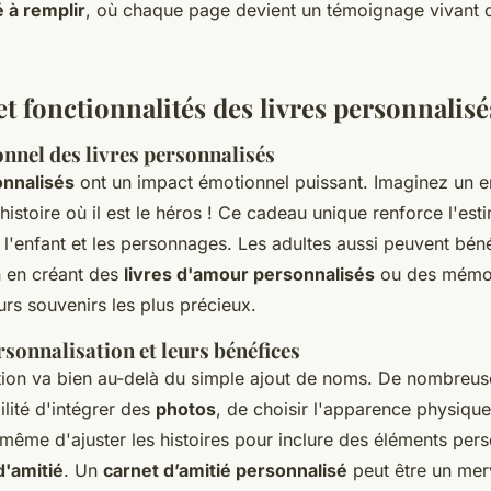
é à remplir
, où chaque page devient un témoignage vivant 
t fonctionnalités des livres personnalisé
nnel des livres personnalisés
onnalisés
ont un impact émotionnel puissant. Imaginez un e
istoire où il est le héros ! Ce cadeau unique renforce l'esti
l'enfant et les personnages. Les adultes aussi peuvent béné
n en créant des
livres d'amour personnalisés
ou des mémoi
urs souvenirs les plus précieux.
sonnalisation et leurs bénéfices
tion va bien au-delà du simple ajout de noms. De nombreus
ilité d'intégrer des
photos
, de choisir l'apparence physiqu
même d'ajuster les histoires pour inclure des éléments pe
'amitié
. Un
carnet d’amitié personnalisé
peut être un mer