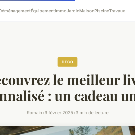
Déménagement
Équipement
Immo
Jardin
Maison
Piscine
Travaux
DÉCO
couvrez le meilleur li
nnalisé : un cadeau un
Romain
•
9 février 2025
•
3 min de lecture