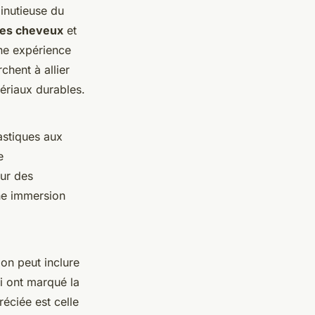
minutieuse du
des cheveux
et
une expérience
chent à allier
ériaux durables.
astiques aux
e
sur des
une immersion
on peut inclure
i ont marqué la
éciée est celle