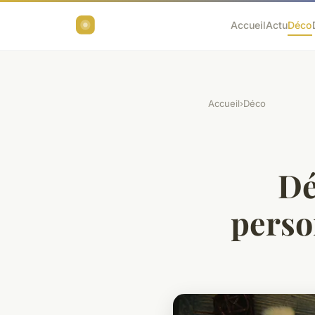
Accueil
Actu
Déco
Accueil
›
Déco
Dé
perso