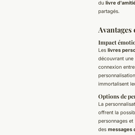
du
livre d'amiti
partagés.
Avantages e
Impact émotio
Les
livres pers
découvrant une h
connexion entre 
personnalisatio
immortalisent le
Options de per
La personnalisa
offrent la possib
personnages et 
des
messages d