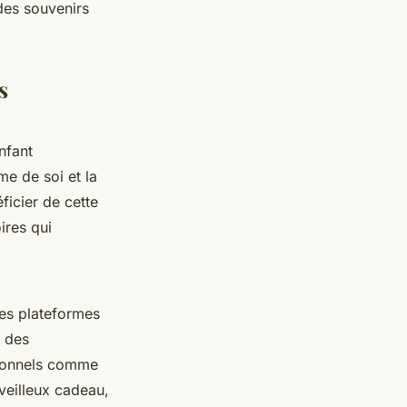
des souvenirs
s
nfant
me de soi et la
ficier de cette
res qui
es plateformes
e des
rsonnels comme
veilleux cadeau,