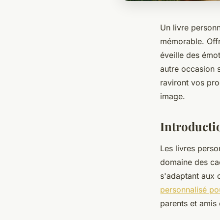
Un livre person
mémorable. Offri
éveille des émo
autre occasion s
raviront vos pr
image.
Introducti
Les livres pers
domaine des cade
s'adaptant aux 
personnalisé po
parents et amis 